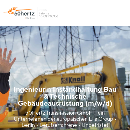
Ingenieurin Instandhaltung Bau
& Technische
Gebäudeausrüstung (m/w/d)
50Hertz Transmission GmbH – ein
Unternehmen der europäischen Elia Group •
Berlin • Berufserfahrene • Unbefristet