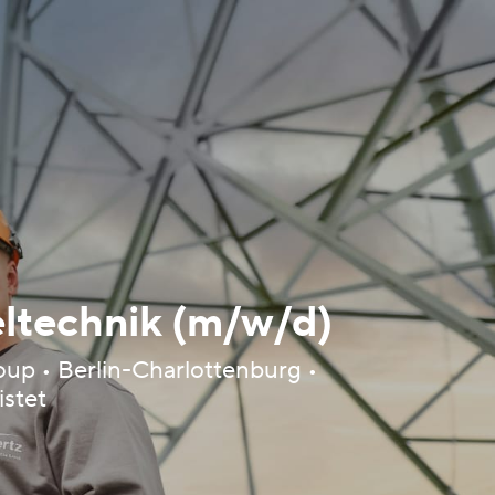
eltechnik (m/w/d)
up • Berlin-Charlottenburg •
istet