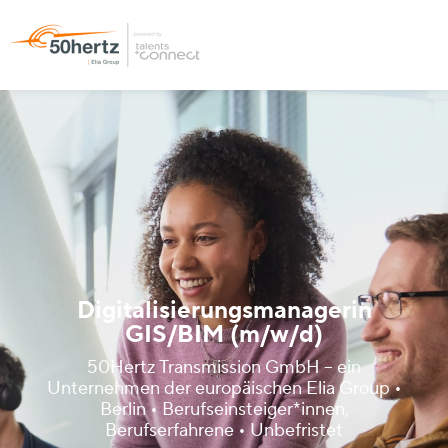
Digitalisierungsmanagerin
GIS/BIM (m/w/d)
50Hertz Transmission GmbH – ein
Unternehmen der europäischen Elia Group •
Berlin • Berufseinsteiger*innen,
Berufserfahrene • Unbefristet