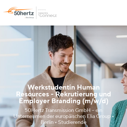
Werkstudentin Human
Resources - Rekrutierung und
Employer Branding (m/w/d)
50Hertz Transmission GmbH – ein
Unternehmen der europäischen Elia Group •
Berlin • Studierende