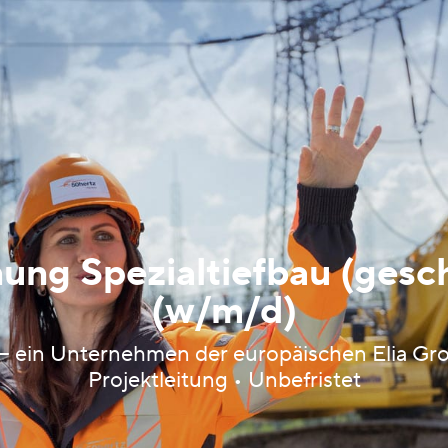
nung Spezialtiefbau (ges
(w/m/d)
ein Unternehmen der europäischen Elia Grou
Projektleitung • Unbefristet