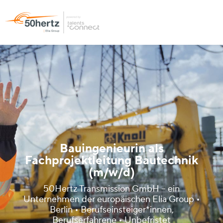
Bauingenieurin als
Fachprojektleitung Bautechnik
(m/w/d)
50Hertz Transmission GmbH – ein
Unternehmen der europäischen Elia Group •
Berlin • Berufseinsteiger*innen,
Berufserfahrene • Unbefristet