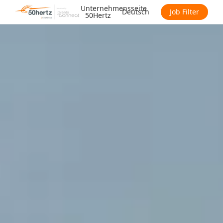
Unternehmensseite
Deutsch
Job Filter
50Hertz